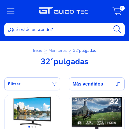
0
Inicio
>
Monitores
>
32´pulgadas
32´pulgadas
Filtrar