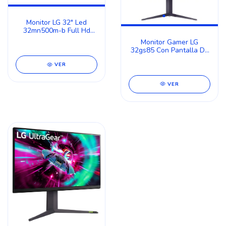
Monitor LG 32" Led
32mn500m-b Full Hd
Freesync
Monitor Gamer LG
32gs85 Con Pantalla De
32 180hz Y Resolución
VER
Quad Hd
VER